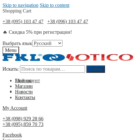
Skip to navigation
Skip to content
Shopping Cart
+38 (095) 103 47 47
+38 (096) 103 47 47
🔥 Скидка 5% при регистрации!
Выбрать язык
Menu
Искать:
Искать:
Поиск
Поиск
Мой акаунт
Главная
Магазин
0
₴
0
Новости
Контакты
My Account
+38 (098) 929 28 66
+38 (095) 859 70 73
Facebook