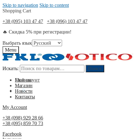
Skip to navigation
Skip to content
Shopping Cart
+38 (095) 103 47 47
+38 (096) 103 47 47
🔥 Скидка 5% при регистрации!
Выбрать язык
Menu
Искать:
Искать:
Поиск
Поиск
Мой акаунт
Главная
Магазин
0
₴
0
Новости
Контакты
My Account
+38 (098) 929 28 66
+38 (095) 859 70 73
Facebook