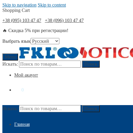
Skip to navigation
Skip to content
Shopping Cart
+38 (095) 103 47 47
+38 (096) 103 47 47
🔥 Скидка 5% при регистрации!
Выбрать язык
Menu
Искать:
Поиск
Мой акаунт
0
₴
0
Искать:
Поиск
Главная