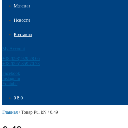
Магазин
Новости
Контакты
My Account
+38 (098) 929 28 66
+38 (095) 859 70 73
Facebook
Instagram
Youtube
0
₴
0
Главная
/
Товар Pu, kN
/
0.49