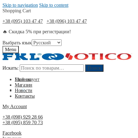
Skip to navigation
Skip to content
Shopping Cart
+38 (095) 103 47 47
+38 (096) 103 47 47
🔥 Скидка 5% при регистрации!
Выбрать язык
Menu
Искать:
Искать:
Поиск
Поиск
Мой акаунт
Главная
Магазин
0
₴
0
Новости
Контакты
My Account
+38 (098) 929 28 66
+38 (095) 859 70 73
Facebook