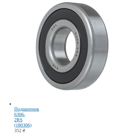
Подшипник
6306-
2RS
(180306)
352
₴