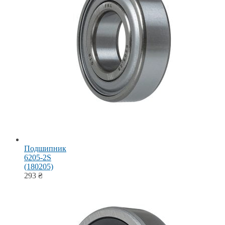
Подшипник
6205-2S
(180205)
293
₴