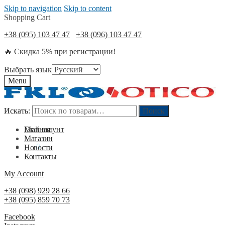
Skip to navigation
Skip to content
Shopping Cart
+38 (095) 103 47 47
+38 (096) 103 47 47
🔥 Скидка 5% при регистрации!
Выбрать язык
Menu
Искать:
Искать:
Поиск
Поиск
Мой акаунт
Главная
Магазин
0
₴
0
Новости
Контакты
My Account
+38 (098) 929 28 66
+38 (095) 859 70 73
Facebook