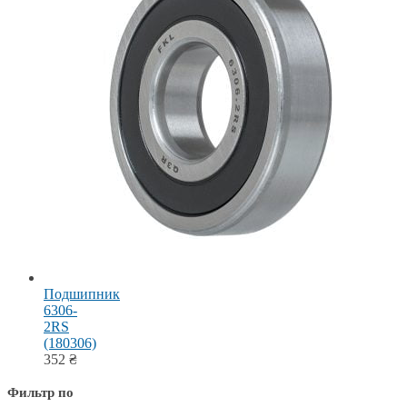
Подшипник
6306-
2RS
(180306)
352
₴
Фильтр по