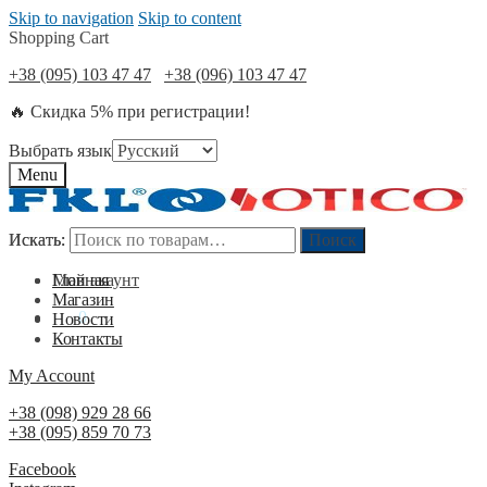
Skip to navigation
Skip to content
Shopping Cart
+38 (095) 103 47 47
+38 (096) 103 47 47
🔥 Скидка 5% при регистрации!
Выбрать язык
Menu
Искать:
Искать:
Поиск
Поиск
Мой акаунт
Главная
Магазин
0
₴
0
Новости
Контакты
My Account
+38 (098) 929 28 66
+38 (095) 859 70 73
Facebook