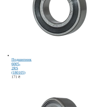
Подшипник
6005-
2RS
(180105)
171
₴