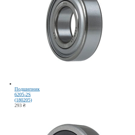
Подшипник
6205-2S
(180205)
293
₴