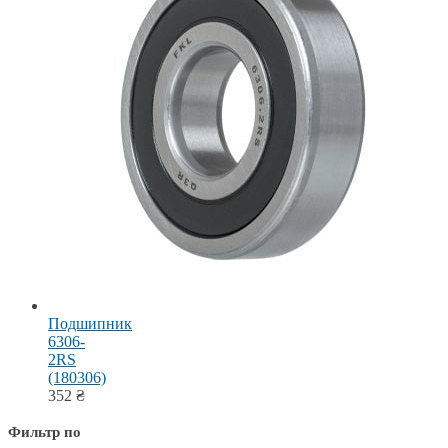
Подшипник
6306-
2RS
(180306)
352
₴
Фильтр по