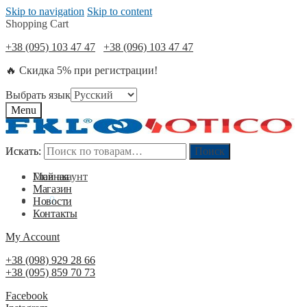
Skip to navigation
Skip to content
Shopping Cart
+38 (095) 103 47 47
+38 (096) 103 47 47
🔥 Скидка 5% при регистрации!
Выбрать язык
Menu
Искать:
Искать:
Поиск
Поиск
Мой акаунт
Главная
Магазин
0
₴
0
Новости
Контакты
My Account
+38 (098) 929 28 66
+38 (095) 859 70 73
Facebook