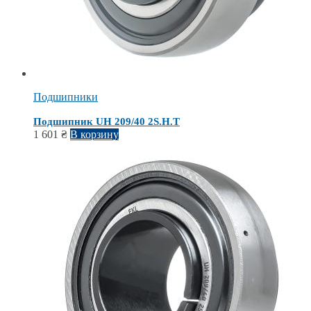
Подшипники
Подшипник UH 209/40 2S.H.T
1 601
₴
В корзину