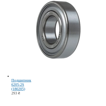
Подшипник
6205-2S
(180205)
293
₴