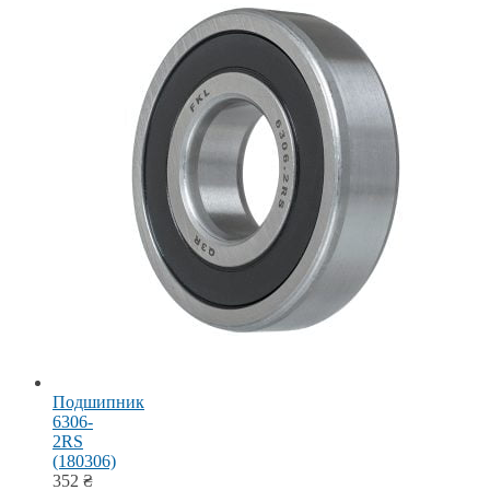
Подшипник
6306-
2RS
(180306)
352
₴