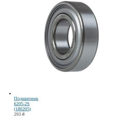
Подшипник
6205-2S
(180205)
293
₴