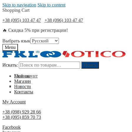
Skip to navigation
Skip to content
Shopping Cart
+38 (095) 103 47 47
+38 (096) 103 47 47
🔥 Скидка 5% при регистрации!
Выбрать язык
Menu
Искать:
Искать:
Поиск
Поиск
Мой акаунт
Главная
Магазин
0
₴
0
Новости
Контакты
My Account
+38 (098) 929 28 66
+38 (095) 859 70 73
Facebook