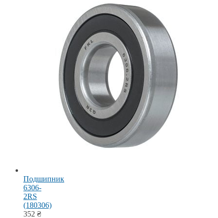
Подшипник
6306-
2RS
(180306)
352
₴