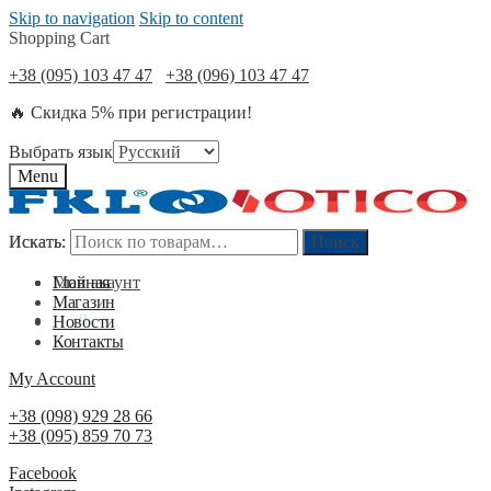
Skip to navigation
Skip to content
Shopping Cart
+38 (095) 103 47 47
+38 (096) 103 47 47
🔥 Скидка 5% при регистрации!
Выбрать язык
Menu
Искать:
Искать:
Поиск
Поиск
Мой акаунт
Главная
Магазин
0
₴
0
Новости
Контакты
My Account
+38 (098) 929 28 66
+38 (095) 859 70 73
Facebook