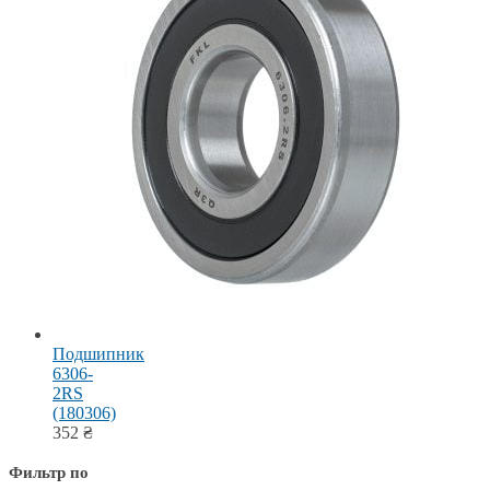
Подшипник
6306-
2RS
(180306)
352
₴
Фильтр по