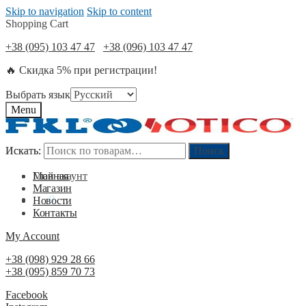
Skip to navigation
Skip to content
Shopping Cart
+38 (095) 103 47 47
+38 (096) 103 47 47
🔥 Скидка 5% при регистрации!
Выбрать язык
Menu
Искать:
Искать:
Поиск
Поиск
Мой акаунт
Главная
Магазин
0
₴
0
Новости
Контакты
My Account
+38 (098) 929 28 66
+38 (095) 859 70 73
Facebook