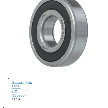
Подшипник
6306-
2RS
(180306)
352
₴