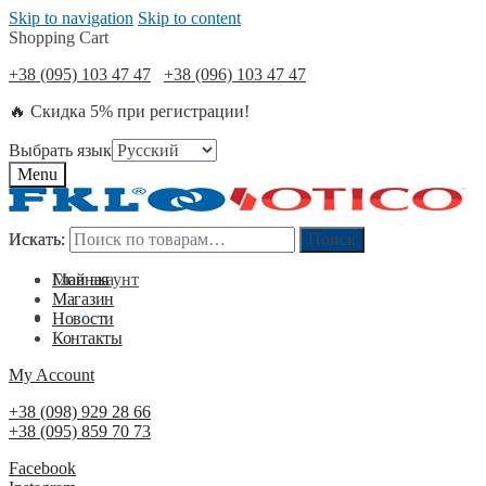
Skip to navigation
Skip to content
Shopping Cart
+38 (095) 103 47 47
+38 (096) 103 47 47
🔥 Скидка 5% при регистрации!
Выбрать язык
Menu
Искать:
Искать:
Поиск
Поиск
Мой акаунт
Главная
Магазин
0
₴
0
Новости
Контакты
My Account
+38 (098) 929 28 66
+38 (095) 859 70 73
Facebook