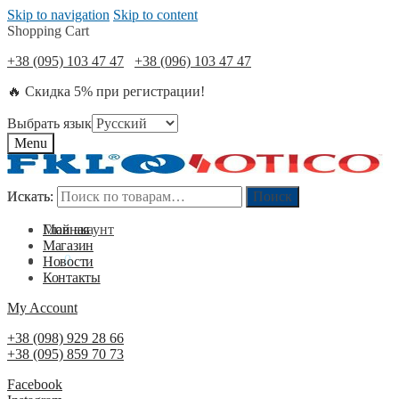
Skip to navigation
Skip to content
Shopping Cart
+38 (095) 103 47 47
+38 (096) 103 47 47
🔥 Скидка 5% при регистрации!
Выбрать язык
Menu
Искать:
Искать:
Поиск
Поиск
Мой акаунт
Главная
Магазин
0
₴
0
Новости
Контакты
My Account
+38 (098) 929 28 66
+38 (095) 859 70 73
Facebook