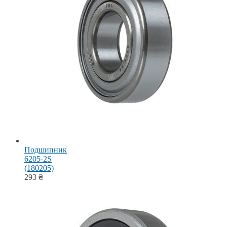
Подшипник
6205-2S
(180205)
293
₴