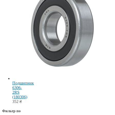
Подшипник
6306-
2RS
(180306)
352
₴
Фильтр по