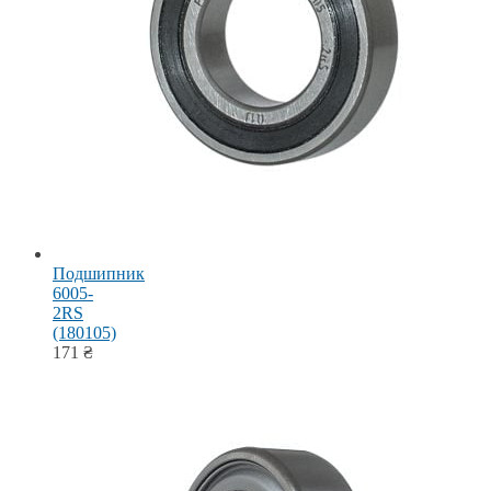
Подшипник
6005-
2RS
(180105)
171
₴