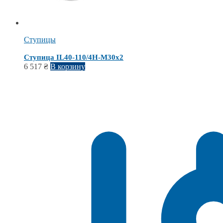
Ступицы
Ступица IL40-110/4H-M30x2
6 517
₴
В корзину