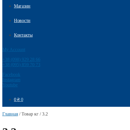
Магазин
Новости
Контакты
My Account
+38 (098) 929 28 66
+38 (095) 859 70 73
Facebook
Instagram
Youtube
0
₴
0
Главная
/
Товар кг
/
3.2