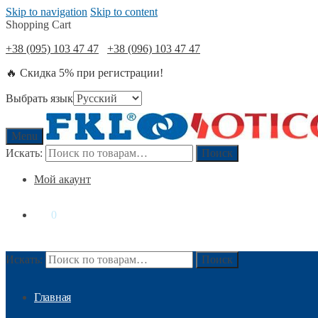
Skip to navigation
Skip to content
Shopping Cart
+38 (095) 103 47 47
+38 (096) 103 47 47
🔥 Скидка 5% при регистрации!
Выбрать язык
Menu
Искать:
Поиск
Мой акаунт
0
₴
0
Искать:
Поиск
Главная