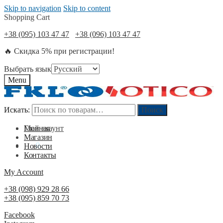
Skip to navigation
Skip to content
Shopping Cart
+38 (095) 103 47 47
+38 (096) 103 47 47
🔥 Скидка 5% при регистрации!
Выбрать язык
Menu
Искать:
Искать:
Поиск
Поиск
Мой акаунт
Главная
Магазин
0
₴
0
Новости
Контакты
My Account
+38 (098) 929 28 66
+38 (095) 859 70 73
Facebook