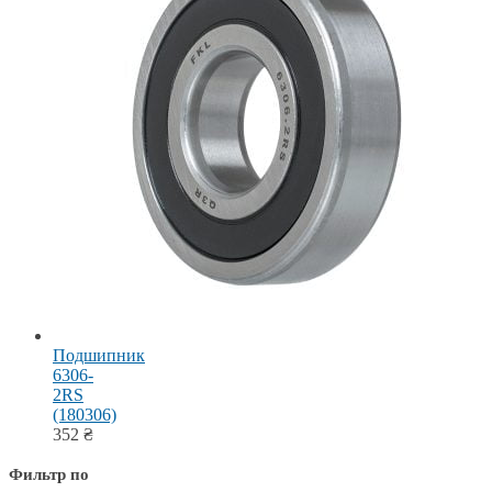
Подшипник
6306-
2RS
(180306)
352
₴
Фильтр по