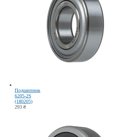
Подшипник
6205-2S
(180205)
293
₴