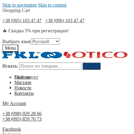
Skip to navigation
Skip to content
Shopping Cart
+38 (095) 103 47 47
+38 (096) 103 47 47
🔥 Скидка 5% при регистрации!
Выбрать язык
Menu
Искать:
Искать:
Поиск
Поиск
Мой акаунт
Главная
Магазин
0
₴
0
Новости
Контакты
My Account
+38 (098) 929 28 66
+38 (095) 859 70 73
Facebook