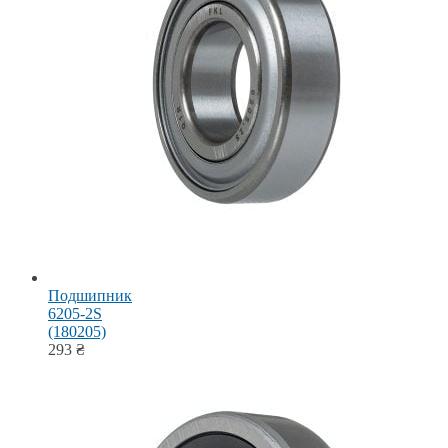
Подшипник
6205-2S
(180205)
293
₴