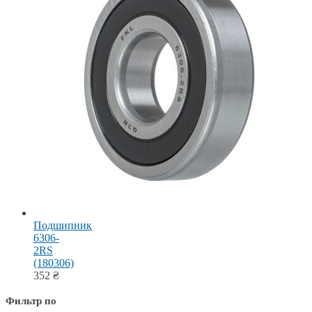
Подшипник
6306-
2RS
(180306)
352
₴
Фильтр по