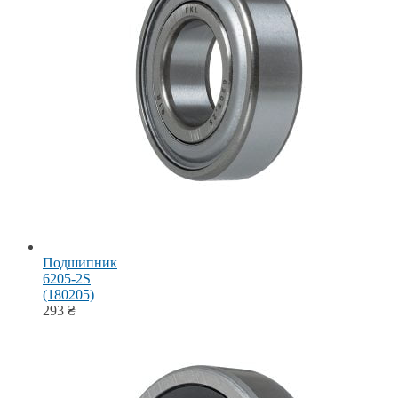
Подшипник
6205-2S
(180205)
293
₴