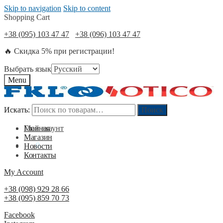
Skip to navigation
Skip to content
Shopping Cart
+38 (095) 103 47 47
+38 (096) 103 47 47
🔥 Скидка 5% при регистрации!
Выбрать язык
Menu
Искать:
Искать:
Поиск
Поиск
Мой акаунт
Главная
Магазин
0
₴
0
Новости
Контакты
My Account
+38 (098) 929 28 66
+38 (095) 859 70 73
Facebook