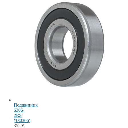
Подшипник
6306-
2RS
(180306)
352
₴