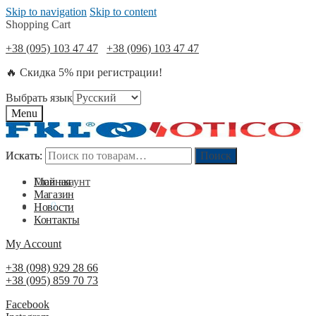
Skip to navigation
Skip to content
Shopping Cart
+38 (095) 103 47 47
+38 (096) 103 47 47
🔥 Скидка 5% при регистрации!
Выбрать язык
Menu
Искать:
Искать:
Поиск
Поиск
Мой акаунт
Главная
Магазин
0
₴
0
Новости
Контакты
My Account
+38 (098) 929 28 66
+38 (095) 859 70 73
Facebook