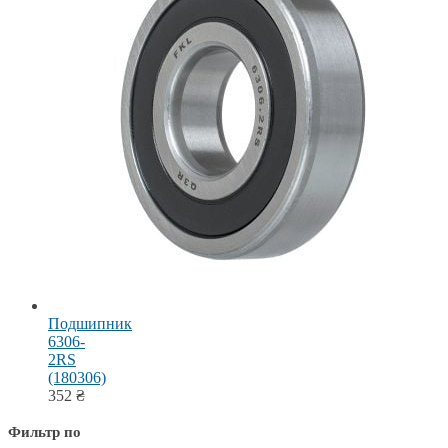
Подшипник
6306-
2RS
(180306)
352
₴
Фильтр по