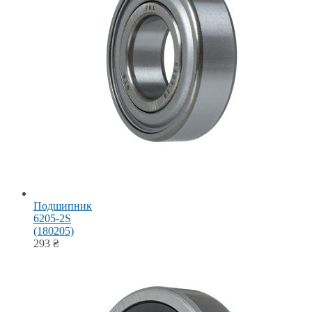
Подшипник
6205-2S
(180205)
293
₴