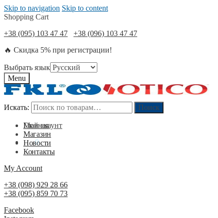
Skip to navigation
Skip to content
Shopping Cart
+38 (095) 103 47 47
+38 (096) 103 47 47
🔥 Скидка 5% при регистрации!
Выбрать язык
Menu
Искать:
Искать:
Поиск
Поиск
Мой акаунт
Главная
Магазин
0
₴
0
Новости
Контакты
My Account
+38 (098) 929 28 66
+38 (095) 859 70 73
Facebook