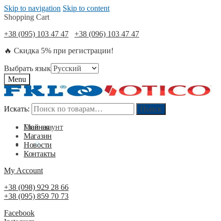
Skip to navigation
Skip to content
Shopping Cart
+38 (095) 103 47 47
+38 (096) 103 47 47
🔥 Скидка 5% при регистрации!
Выбрать язык
Menu
Искать:
Искать:
Поиск
Поиск
Мой акаунт
Главная
Магазин
0
₴
0
Новости
Контакты
My Account
+38 (098) 929 28 66
+38 (095) 859 70 73
Facebook