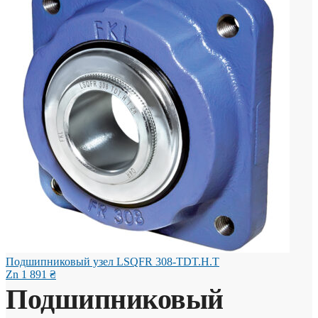
Подшипниковый узел LSQFR 308-TDT.H.T
Zn
1 891
₴
Подшипниковый