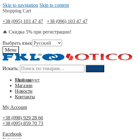
Skip to navigation
Skip to content
Shopping Cart
+38 (095) 103 47 47
+38 (096) 103 47 47
🔥 Скидка 5% при регистрации!
Выбрать язык
Menu
Искать:
Искать:
Поиск
Поиск
Мой акаунт
Главная
Магазин
0
₴
0
Новости
Контакты
My Account
+38 (098) 929 28 66
+38 (095) 859 70 73
Facebook