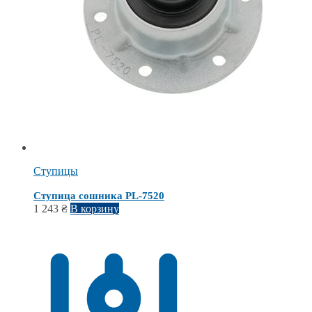
Ступицы
Ступица сошника PL-7520
1 243
₴
В корзину