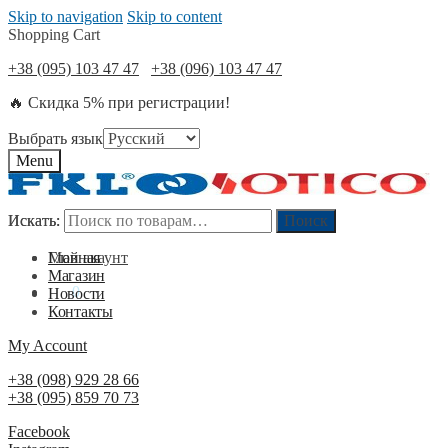
Skip to navigation
Skip to content
Shopping Cart
+38 (095) 103 47 47
+38 (096) 103 47 47
🔥 Скидка 5% при регистрации!
Выбрать язык
Menu
Искать:
Искать:
Поиск
Поиск
Мой акаунт
Главная
Магазин
0
₴
0
Новости
Контакты
My Account
+38 (098) 929 28 66
+38 (095) 859 70 73
Facebook