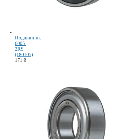
Подшипник
6005-
2RS
(180105)
171
₴