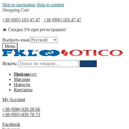
Skip to navigation
Skip to content
Shopping Cart
+38 (095) 103 47 47
+38 (096) 103 47 47
🔥 Скидка 5% при регистрации!
Выбрать язык
Menu
Искать:
Искать:
Поиск
Поиск
Мой акаунт
Главная
Магазин
0
₴
0
Новости
Контакты
My Account
+38 (098) 929 28 66
+38 (095) 859 70 73
Facebook