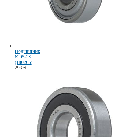
Подшипник
6205-2S
(180205)
293
₴