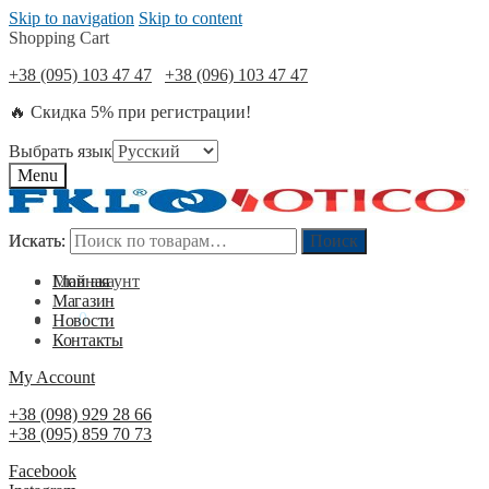
Skip to navigation
Skip to content
Shopping Cart
+38 (095) 103 47 47
+38 (096) 103 47 47
🔥 Скидка 5% при регистрации!
Выбрать язык
Menu
Искать:
Искать:
Поиск
Поиск
Мой акаунт
Главная
Магазин
0
₴
0
Новости
Контакты
My Account
+38 (098) 929 28 66
+38 (095) 859 70 73
Facebook