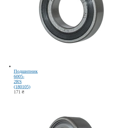
Подшипник
6005-
2RS
(180105)
171
₴