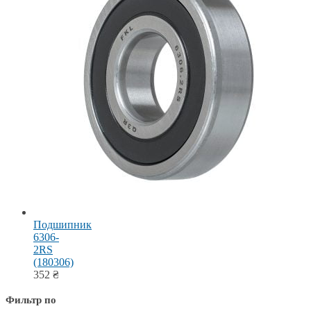
Подшипник
6306-
2RS
(180306)
352
₴
Фильтр по