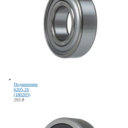
Подшипник
6205-2S
(180205)
293
₴