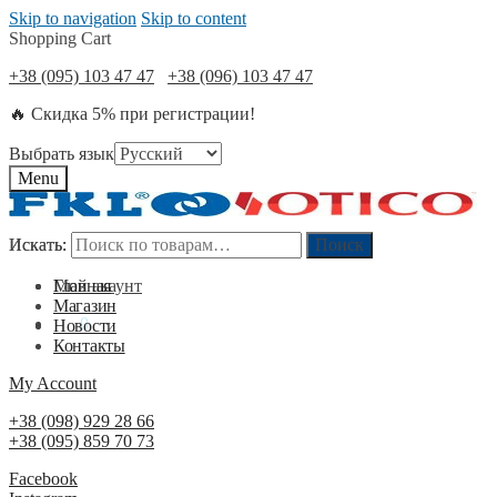
Skip to navigation
Skip to content
Shopping Cart
+38 (095) 103 47 47
+38 (096) 103 47 47
🔥 Скидка 5% при регистрации!
Выбрать язык
Menu
Искать:
Искать:
Поиск
Поиск
Мой акаунт
Главная
Магазин
0
₴
0
Новости
Контакты
My Account
+38 (098) 929 28 66
+38 (095) 859 70 73
Facebook