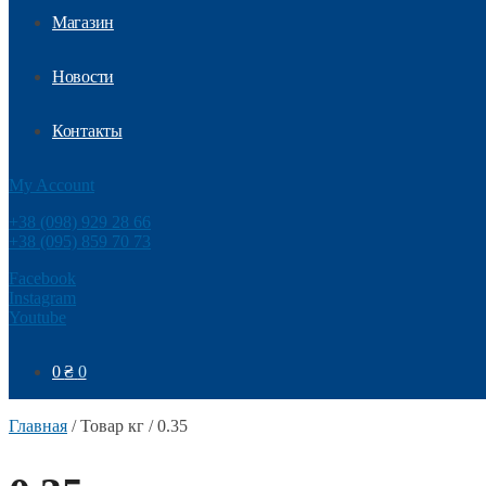
Магазин
Новости
Контакты
My Account
+38 (098) 929 28 66
+38 (095) 859 70 73
Facebook
Instagram
Youtube
0
₴
0
Главная
/
Товар кг
/
0.35