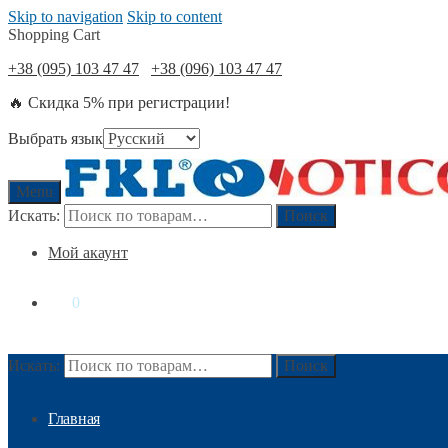
Skip to navigation
Skip to content
Shopping Cart
+38 (095) 103 47 47
+38 (096) 103 47 47
🔥 Скидка 5% при регистрации!
Выбрать язык
Menu
Искать:
Поиск
Мой акаунт
0
₴
0
Искать:
Поиск
Главная