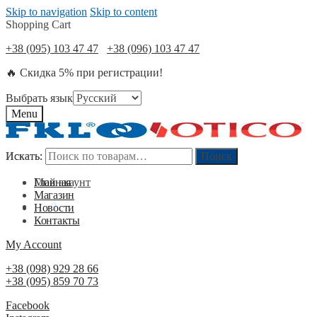
Skip to navigation
Skip to content
Shopping Cart
+38 (095) 103 47 47
+38 (096) 103 47 47
🔥 Скидка 5% при регистрации!
Выбрать язык
Menu
Искать:
Искать:
Поиск
Поиск
Мой акаунт
Главная
Магазин
0
₴
0
Новости
Контакты
My Account
+38 (098) 929 28 66
+38 (095) 859 70 73
Facebook