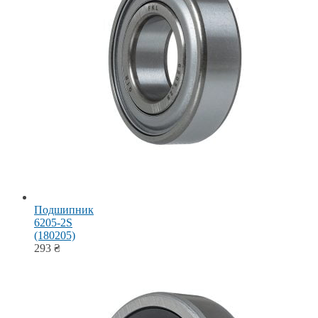
Подшипник
6205-2S
(180205)
293
₴