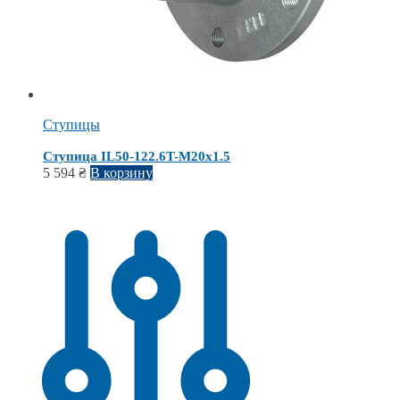
Ступицы
Ступица IL50-122.6T-M20х1.5
5 594
₴
В корзину