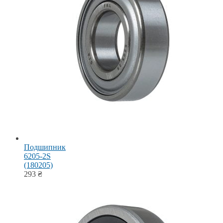
Подшипник
6205-2S
(180205)
293
₴