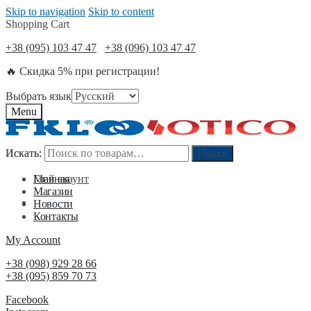
Skip to navigation
Skip to content
Shopping Cart
+38 (095) 103 47 47
+38 (096) 103 47 47
🔥 Скидка 5% при регистрации!
Выбрать язык
Menu
Искать:
Искать:
Поиск
Поиск
Мой акаунт
Главная
Магазин
0
₴
0
Новости
Контакты
My Account
+38 (098) 929 28 66
+38 (095) 859 70 73
Facebook