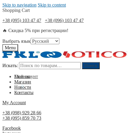
Skip to navigation
Skip to content
Shopping Cart
+38 (095) 103 47 47
+38 (096) 103 47 47
🔥 Скидка 5% при регистрации!
Выбрать язык
Menu
Искать:
Искать:
Поиск
Поиск
Мой акаунт
Главная
Магазин
0
₴
0
Новости
Контакты
My Account
+38 (098) 929 28 66
+38 (095) 859 70 73
Facebook