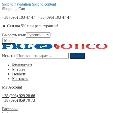
Skip to navigation
Skip to content
Shopping Cart
+38 (095) 103 47 47
+38 (096) 103 47 47
🔥 Скидка 5% при регистрации!
Выбрать язык
Menu
Искать:
Искать:
Поиск
Поиск
Мой акаунт
Главная
Магазин
0
₴
0
Новости
Контакты
My Account
+38 (098) 929 28 66
+38 (095) 859 70 73
Facebook