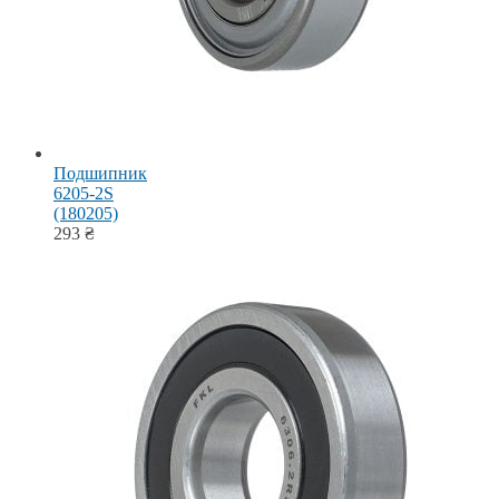
Подшипник
6205-2S
(180205)
293
₴