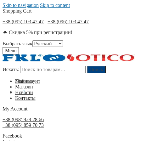
Skip to navigation
Skip to content
Shopping Cart
+38 (095) 103 47 47
+38 (096) 103 47 47
🔥 Скидка 5% при регистрации!
Выбрать язык
Menu
Искать:
Искать:
Поиск
Поиск
Мой акаунт
Главная
Магазин
0
₴
0
Новости
Контакты
My Account
+38 (098) 929 28 66
+38 (095) 859 70 73
Facebook