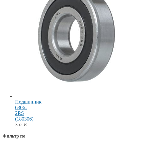
Подшипник
6306-
2RS
(180306)
352
₴
Фильтр по