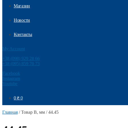
Магазин
Новости
Контакты
My Account
+38 (098) 929 28 66
+38 (095) 859 70 73
Facebook
Instagram
Youtube
0
₴
0
Главная
/
Товар B, мм
/
44.45