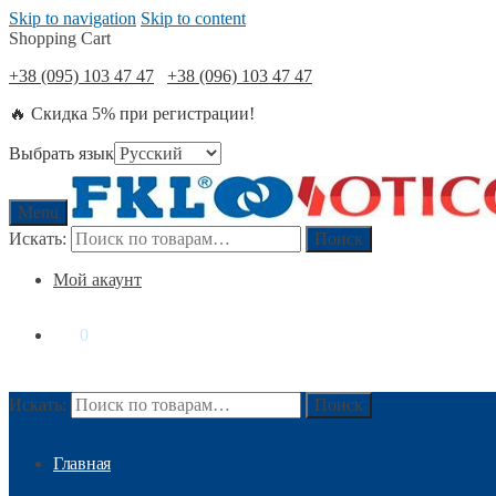
Skip to navigation
Skip to content
Shopping Cart
+38 (095) 103 47 47
+38 (096) 103 47 47
🔥 Скидка 5% при регистрации!
Выбрать язык
Menu
Искать:
Поиск
Мой акаунт
0
₴
0
Искать:
Поиск
Главная