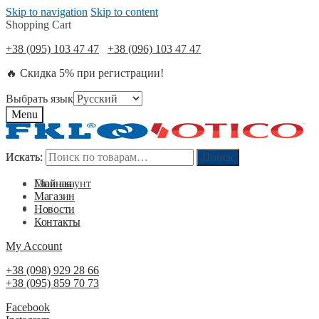
Skip to navigation
Skip to content
Shopping Cart
+38 (095) 103 47 47
+38 (096) 103 47 47
🔥 Скидка 5% при регистрации!
Выбрать язык
Menu
Искать:
Искать:
Поиск
Поиск
Мой акаунт
Главная
Магазин
0
₴
0
Новости
Контакты
My Account
+38 (098) 929 28 66
+38 (095) 859 70 73
Facebook