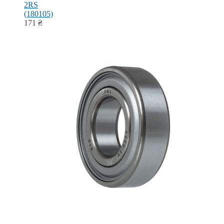
2RS
(180105)
171
₴