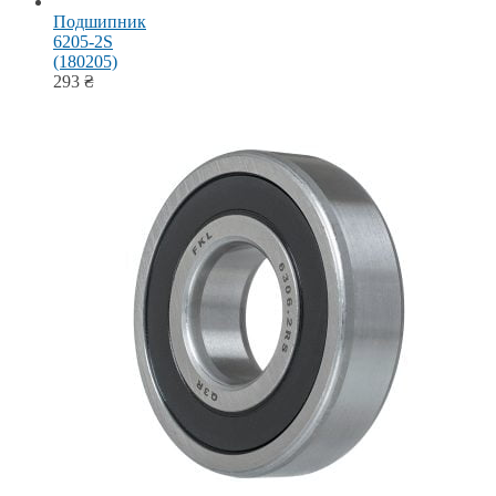
Подшипник
6205-2S
(180205)
293
₴