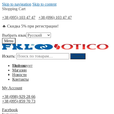
Skip to navigation
Skip to content
Shopping Cart
+38 (095) 103 47 47
+38 (096) 103 47 47
🔥 Скидка 5% при регистрации!
Выбрать язык
Menu
Искать:
Искать:
Поиск
Поиск
Мой акаунт
Главная
Магазин
0
₴
0
Новости
Контакты
My Account
+38 (098) 929 28 66
+38 (095) 859 70 73
Facebook