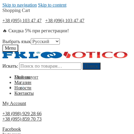
Skip to navigation
Skip to content
Shopping Cart
+38 (095) 103 47 47
+38 (096) 103 47 47
🔥 Скидка 5% при регистрации!
Выбрать язык
Menu
Искать:
Искать:
Поиск
Поиск
Мой акаунт
Главная
Магазин
0
₴
0
Новости
Контакты
My Account
+38 (098) 929 28 66
+38 (095) 859 70 73
Facebook