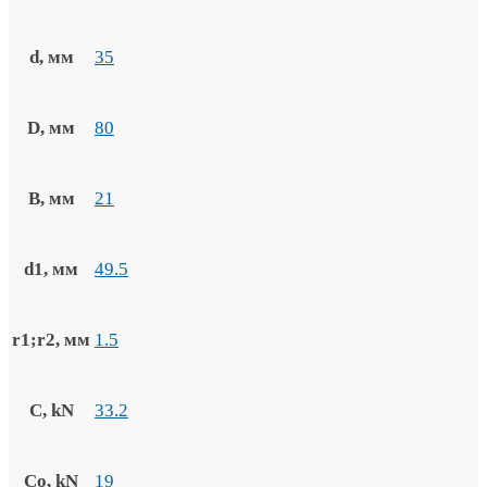
d, мм
35
D, мм
80
B, мм
21
d1, мм
49.5
r1;r2, мм
1.5
C, kN
33.2
Co, kN
19