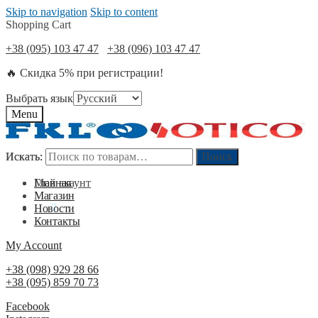
Skip to navigation
Skip to content
Shopping Cart
+38 (095) 103 47 47
+38 (096) 103 47 47
🔥 Скидка 5% при регистрации!
Выбрать язык
Menu
Искать:
Искать:
Поиск
Поиск
Мой акаунт
Главная
Магазин
0
₴
0
Новости
Контакты
My Account
+38 (098) 929 28 66
+38 (095) 859 70 73
Facebook