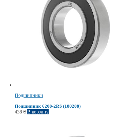
Подшипники
Подшипник 6208-2RS (180208)
438
₴
В корзину