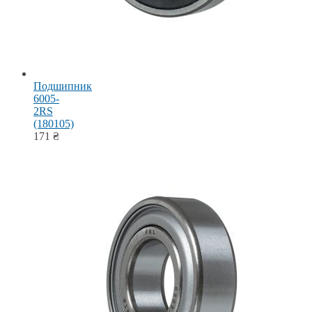
Подшипник
6005-
2RS
(180105)
171
₴