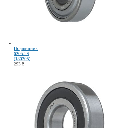
Подшипник
6205-2S
(180205)
293
₴