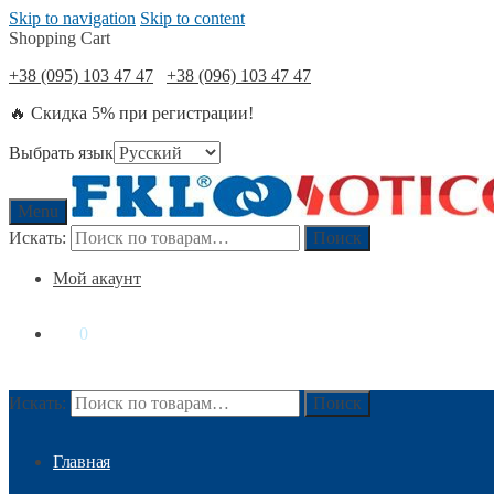
Skip to navigation
Skip to content
Shopping Cart
+38 (095) 103 47 47
+38 (096) 103 47 47
🔥 Скидка 5% при регистрации!
Выбрать язык
Menu
Искать:
Поиск
Мой акаунт
0
₴
0
Искать:
Поиск
Главная