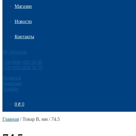
Магазин
Новости
Контакты
My Account
+38 (098) 929 28 66
+38 (095) 859 70 73
Facebook
Instagram
Youtube
0
₴
0
Главная
/
Товар B, мм
/
74.5