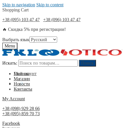
Skip to navigation
Skip to content
Shopping Cart
+38 (095) 103 47 47
+38 (096) 103 47 47
🔥 Скидка 5% при регистрации!
Выбрать язык
Menu
Искать:
Искать:
Поиск
Поиск
Мой акаунт
Главная
Магазин
0
₴
0
Новости
Контакты
My Account
+38 (098) 929 28 66
+38 (095) 859 70 73
Facebook