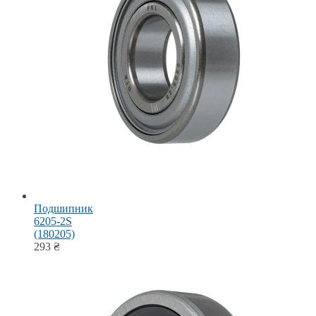
Подшипник
6205-2S
(180205)
293
₴