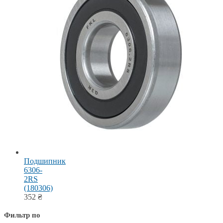
Подшипник
6306-
2RS
(180306)
352
₴
Фильтр по