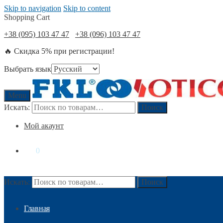
Skip to navigation
Skip to content
Shopping Cart
+38 (095) 103 47 47
+38 (096) 103 47 47
🔥 Скидка 5% при регистрации!
Выбрать язык
Menu
Искать:
Поиск
Мой акаунт
0
₴
0
Искать:
Поиск
Главная