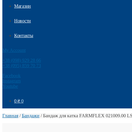
Магазин
Новости
Контакты
My Account
+38 (098) 929 28 66
+38 (095) 859 70 73
Facebook
Instagram
Youtube
0
₴
0
Главная
/
Бандажи
/
Бандаж для катка FARMFLEX 021009.00 L