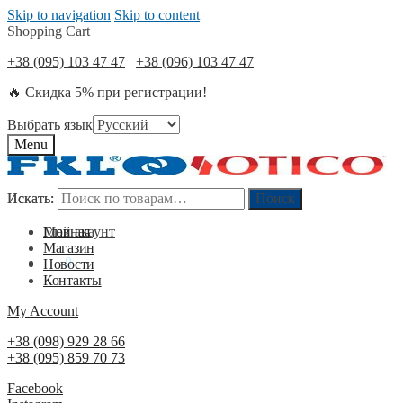
Skip to navigation
Skip to content
Shopping Cart
+38 (095) 103 47 47
+38 (096) 103 47 47
🔥 Скидка 5% при регистрации!
Выбрать язык
Menu
Искать:
Искать:
Поиск
Поиск
Мой акаунт
Главная
Магазин
0
₴
0
Новости
Контакты
My Account
+38 (098) 929 28 66
+38 (095) 859 70 73
Facebook