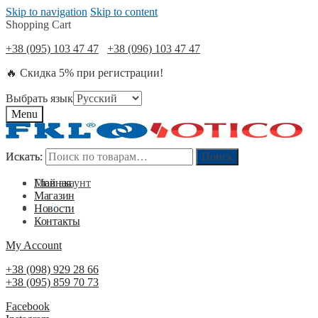
Skip to navigation
Skip to content
Shopping Cart
+38 (095) 103 47 47
+38 (096) 103 47 47
🔥 Скидка 5% при регистрации!
Выбрать язык
Menu
Искать:
Искать:
Поиск
Поиск
Мой акаунт
Главная
Магазин
0
₴
0
Новости
Контакты
My Account
+38 (098) 929 28 66
+38 (095) 859 70 73
Facebook