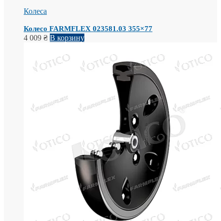
Колеса
Колесо FARMFLEX 023581.03 355×77
4 009
₴
В корзину