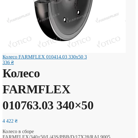
Колесо FARMFLEX 010414.03 330x50
3
336
₴
Колесо
FARMFLEX
010763.03 340×50
4 422
₴
Колесо в сборе
FARMFLEX/340×50/L/43S/PBB/D/17X28/RAL9005