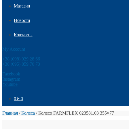
Магазин
Новости
Контакты
My Account
+38 (098) 929 28 66
+38 (095) 859 70 73
Facebook
Instagram
Youtube
0
₴
0
Главная
/
Колеса
/
Колесо FARMFLEX 023581.03 355×77