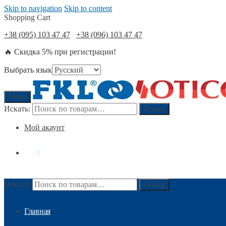
Skip to navigation
Skip to content
Shopping Cart
+38 (095) 103 47 47
+38 (096) 103 47 47
🔥 Скидка 5% при регистрации!
Выбрать язык
Menu
Искать:
Поиск
Мой акаунт
0
₴
0
Искать:
Поиск
Главная