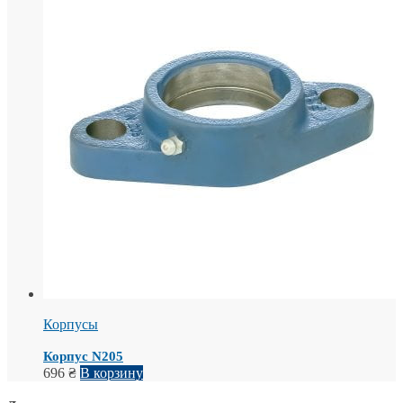
Корпусы
Корпус N205
696
₴
В корзину