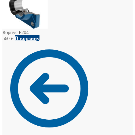
Корпус F204
В корзину
560
₴