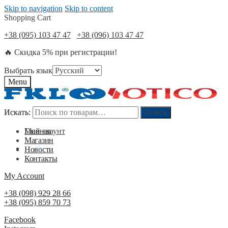
Skip to navigation
Skip to content
Shopping Cart
+38 (095) 103 47 47
+38 (096) 103 47 47
🔥 Скидка 5% при регистрации!
Выбрать язык
Menu
Искать:
Искать:
Поиск
Поиск
Мой акаунт
Главная
Магазин
0
₴
0
Новости
Контакты
My Account
+38 (098) 929 28 66
+38 (095) 859 70 73
Facebook