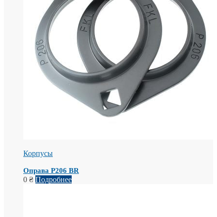
Корпусы
Оправа Р206 BR
0
₴
Подробнее