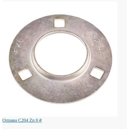
Оправа С204 Zn
0
₴