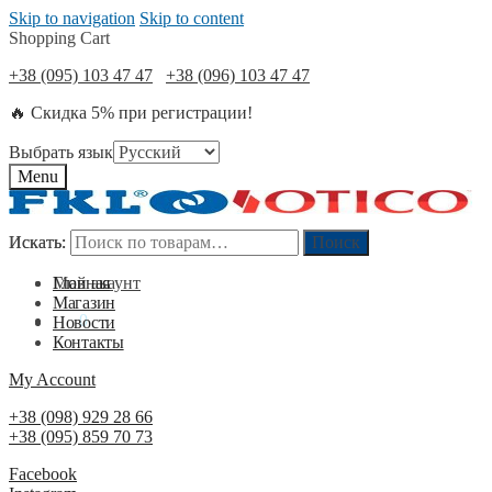
Skip to navigation
Skip to content
Shopping Cart
+38 (095) 103 47 47
+38 (096) 103 47 47
🔥 Скидка 5% при регистрации!
Выбрать язык
Menu
Искать:
Искать:
Поиск
Поиск
Мой акаунт
Главная
Магазин
0
₴
0
Новости
Контакты
My Account
+38 (098) 929 28 66
+38 (095) 859 70 73
Facebook