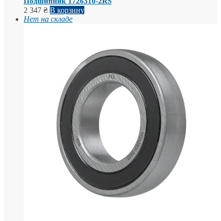
Подшипник 1726310-2RS
2 347
₴
В корзину
Нет на складе