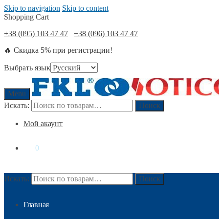
Skip to navigation
Skip to content
Shopping Cart
+38 (095) 103 47 47
+38 (096) 103 47 47
🔥 Скидка 5% при регистрации!
Выбрать язык
Menu
Искать:
Поиск
Мой акаунт
0
₴
0
Искать:
Поиск
Главная