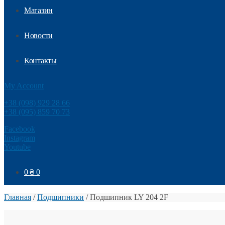
Магазин
Новости
Контакты
My Account
+38 (098) 929 28 66
+38 (095) 859 70 73
Facebook
Instagram
Youtube
0
₴
0
Главная
/
Подшипники
/
Подшипник LY 204 2F