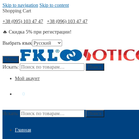
Skip to navigation
Skip to content
Shopping Cart
+38 (095) 103 47 47
+38 (096) 103 47 47
🔥 Скидка 5% при регистрации!
Выбрать язык
Menu
Искать:
Поиск
Мой акаунт
0
₴
0
Искать:
Поиск
Главная