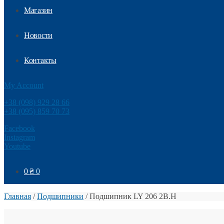
Магазин
Новости
Контакты
My Account
+38 (098) 929 28 66
+38 (095) 859 70 73
Facebook
Instagram
Youtube
0
₴
0
Главная
/
Подшипники
/
Подшипник LY 206 2B.H