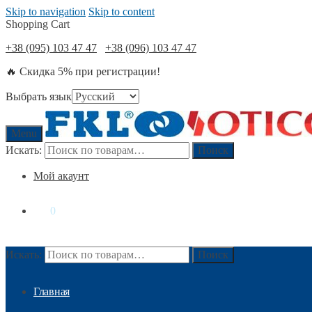
Skip to navigation
Skip to content
Shopping Cart
+38 (095) 103 47 47
+38 (096) 103 47 47
🔥 Скидка 5% при регистрации!
Выбрать язык
Menu
Искать:
Поиск
Мой акаунт
0
₴
0
Искать:
Поиск
Главная