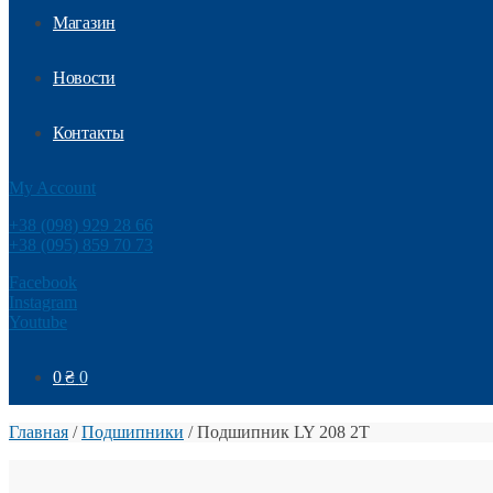
Магазин
Новости
Контакты
My Account
+38 (098) 929 28 66
+38 (095) 859 70 73
Facebook
Instagram
Youtube
0
₴
0
Главная
/
Подшипники
/
Подшипник LY 208 2T