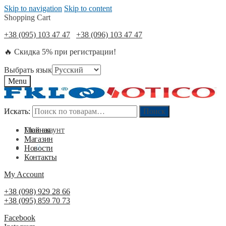
Skip to navigation
Skip to content
Shopping Cart
+38 (095) 103 47 47
+38 (096) 103 47 47
🔥 Скидка 5% при регистрации!
Выбрать язык
Menu
Искать:
Искать:
Поиск
Поиск
Мой акаунт
Главная
Магазин
0
₴
0
Новости
Контакты
My Account
+38 (098) 929 28 66
+38 (095) 859 70 73
Facebook