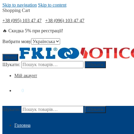
Skip to navigation
Skip to content
Shopping Cart
+38 (095) 103 47 47
+38 (096) 103 47 47
🔥 Скидка 5% при реєстрації!
Вибрати мову
Menu
Шукати:
Шукати
Мій акаунт
0
₴
0
Шукати:
Шукати
Головна