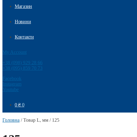
Магазин
Новини
Контакти
My Account
+38 (098) 929 28 66
+38 (095) 859 70 73
Facebook
Instagram
Youtube
0
₴
0
Головна
/
Товар L, мм
/
125