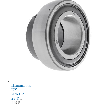
Підшипник
UY
209-112
2S.Y
1
449
₴