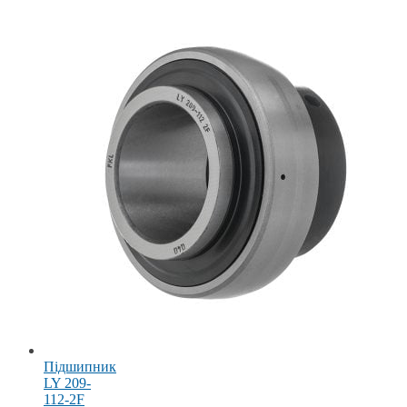
Підшипник
LY 209-
112-2F