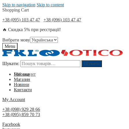
Skip to navigation
Skip to content
Shopping Cart
+38 (095) 103 47 47
+38 (096) 103 47 47
🔥 Скидка 5% при реєстрації!
Вибрати мову
Menu
Шукати:
Шукати:
Шукати
Шукати
Мій акаунт
Головна
Магазин
0
₴
0
Новини
Контакти
My Account
+38 (098) 929 28 66
+38 (095) 859 70 73
Facebook