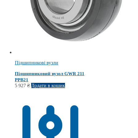
Підшипникові вузли
Підшипниковий вузол GWR 211
PPВ21
5 927
₴
Додати в кошик