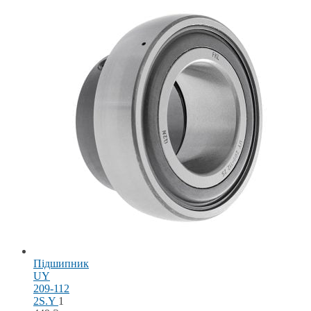
Підшипник
UY
209-112
2S.Y
1