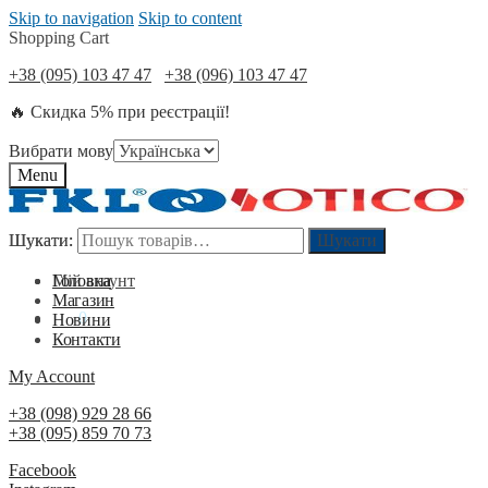
Skip to navigation
Skip to content
Shopping Cart
+38 (095) 103 47 47
+38 (096) 103 47 47
🔥 Скидка 5% при реєстрації!
Вибрати мову
Menu
Шукати:
Шукати:
Шукати
Шукати
Мій акаунт
Головна
Магазин
0
₴
0
Новини
Контакти
My Account
+38 (098) 929 28 66
+38 (095) 859 70 73
Facebook