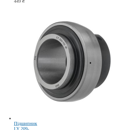
449
₴
Підшипник
LY 209-